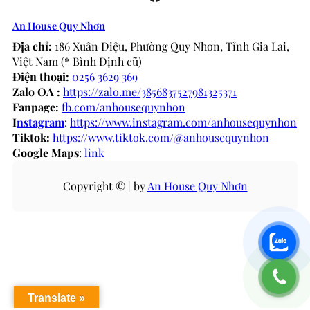
An House Quy Nhơn
Địa chỉ:
186 Xuân Diệu, Phường Quy Nhơn, Tỉnh Gia Lai,
Việt Nam (* Bình Định cũ)
Điện thoại:
0256 3629 369
Zalo OA :
https://zalo.me/3856837527981325371
Fanpage:
fb.com/anhousequynhon
I
nstagram
:
https://www.instagram.com/anhousequynhon
Tiktok:
https://www.tiktok.com/@anhousequynhon
Google Maps
:
link
Copyright © | by
An House Quy Nhơn
Translate »