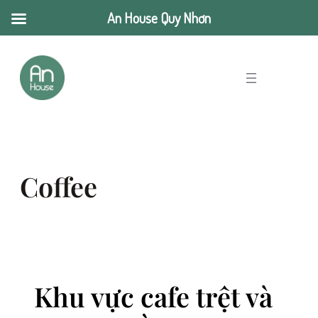
An House Quy Nhơn
Chuyển
đến
phần
nội
dung
Coffee
Khu vực cafe trệt và